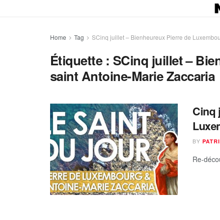
Home
Tag
SCinq juillet – Bienheureux Pierre de Luxembou
Étiquette :
SCinq juillet – Bi
saint Antoine-Marie Zaccaria
Cinq 
Luxem
BY
PATR
Re-décou