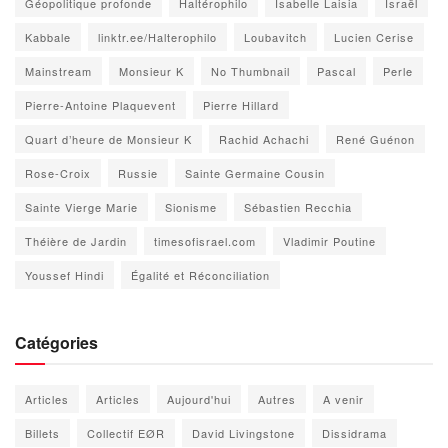
Géopolitique profonde
Haltérophilo
Isabelle Laisia
Israël
Kabbale
linktr.ee/Halterophilo
Loubavitch
Lucien Cerise
Mainstream
Monsieur K
No Thumbnail
Pascal
Perle
Pierre-Antoine Plaquevent
Pierre Hillard
Quart d’heure de Monsieur K
Rachid Achachi
René Guénon
Rose-Croix
Russie
Sainte Germaine Cousin
Sainte Vierge Marie
Sionisme
Sébastien Recchia
Théière de Jardin
timesofisrael.com
Vladimir Poutine
Youssef Hindi
Égalité et Réconciliation
Catégories
Articles
Articles
Aujourd'hui
Autres
A venir
Billets
Collectif EØR
David Livingstone
Dissidrama