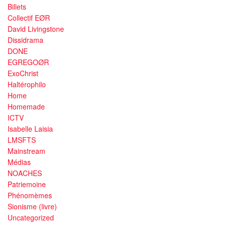
Billets
Collectif EØR
David Livingstone
Dissidrama
DONE
EGREGOØR
ExoChrist
Haltérophilo
Home
Homemade
ICTV
Isabelle Laisia
LMSFTS
Mainstream
Médias
NOACHES
Patriemoine
Phénomèmes
Sionisme (livre)
Uncategorized