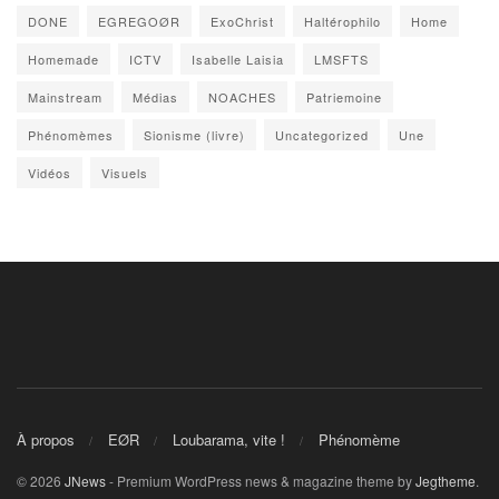
DONE
EGREGOØR
ExoChrist
Haltérophilo
Home
Homemade
ICTV
Isabelle Laisia
LMSFTS
Mainstream
Médias
NOACHES
Patriemoine
Phénomèmes
Sionisme (livre)
Uncategorized
Une
Vidéos
Visuels
À propos
EØR
Loubarama, vite !
Phénomème
© 2026
JNews
- Premium WordPress news & magazine theme by
Jegtheme
.