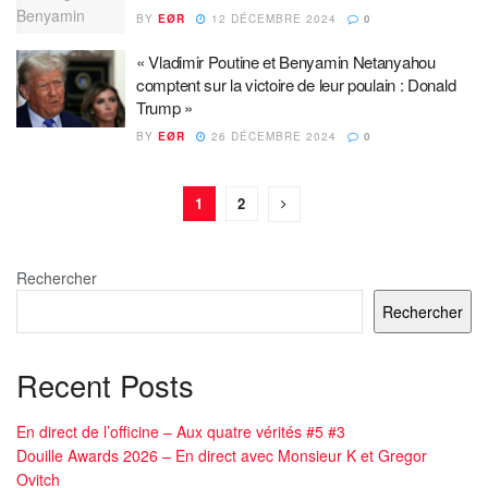
BY
EØR
12 DÉCEMBRE 2024
0
« Vladimir Poutine et Benyamin Netanyahou
comptent sur la victoire de leur poulain : Donald
Trump »
BY
EØR
26 DÉCEMBRE 2024
0
1
2
Rechercher
Rechercher
Recent Posts
En direct de l’officine – Aux quatre vérités #5 #3
Douille Awards 2026 – En direct avec Monsieur K et Gregor
Ovitch