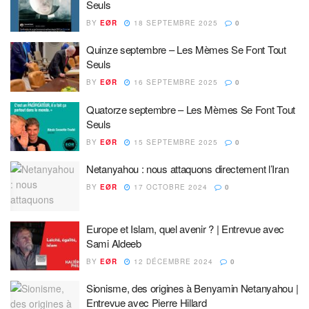
Seuls
BY
EØR
18 SEPTEMBRE 2025
0
Quinze septembre – Les Mèmes Se Font Tout
Seuls
BY
EØR
16 SEPTEMBRE 2025
0
Quatorze septembre – Les Mèmes Se Font Tout
Seuls
BY
EØR
15 SEPTEMBRE 2025
0
Netanyahou : nous attaquons directement l’Iran
BY
EØR
17 OCTOBRE 2024
0
Europe et Islam, quel avenir ? | Entrevue avec
Sami Aldeeb
BY
EØR
12 DÉCEMBRE 2024
0
Sionisme, des origines à Benyamin Netanyahou |
Entrevue avec Pierre Hillard