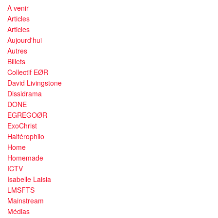
A venir
Articles
Articles
Aujourd'hui
Autres
Billets
Collectif EØR
David Livingstone
Dissidrama
DONE
EGREGOØR
ExoChrist
Haltérophilo
Home
Homemade
ICTV
Isabelle Laisia
LMSFTS
Mainstream
Médias