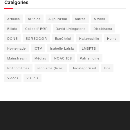
Catégories
Articles
Articles
Aujourd'hui
Autres
A venir
Billets
Collectif EØR
David Livingstone
Dissidrama
DONE
EGREGOØR
ExoChrist
Haltérophilo
Home
Homemade
ICTV
Isabelle Laisia
LMSFTS
Mainstream
Médias
NOACHES
Patriemoine
Phénomèmes
Sionisme (livre)
Uncategorized
Une
Vidéos
Visuels