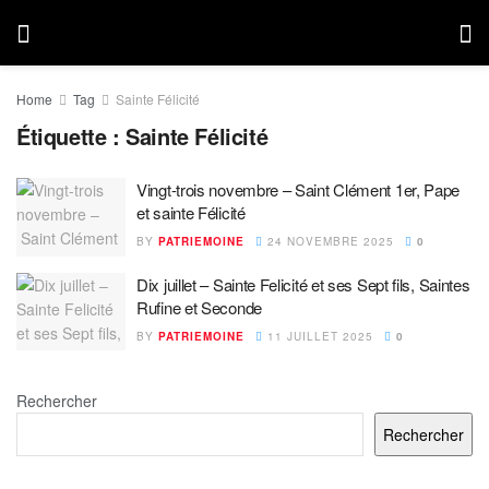
Home
Tag
Sainte Félicité
Étiquette :
Sainte Félicité
Vingt-trois novembre – Saint Clément 1er, Pape
et sainte Félicité
BY
PATRIEMOINE
24 NOVEMBRE 2025
0
Dix juillet – Sainte Felicité et ses Sept fils, Saintes
Rufine et Seconde
BY
PATRIEMOINE
11 JUILLET 2025
0
Rechercher
Rechercher