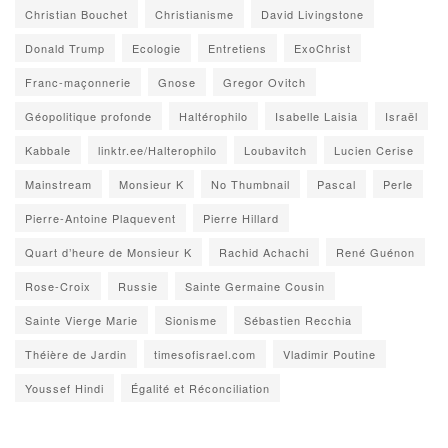
Christian Bouchet
Christianisme
David Livingstone
Donald Trump
Ecologie
Entretiens
ExoChrist
Franc-maçonnerie
Gnose
Gregor Ovitch
Géopolitique profonde
Haltérophilo
Isabelle Laisia
Israël
Kabbale
linktr.ee/Halterophilo
Loubavitch
Lucien Cerise
Mainstream
Monsieur K
No Thumbnail
Pascal
Perle
Pierre-Antoine Plaquevent
Pierre Hillard
Quart d’heure de Monsieur K
Rachid Achachi
René Guénon
Rose-Croix
Russie
Sainte Germaine Cousin
Sainte Vierge Marie
Sionisme
Sébastien Recchia
Théière de Jardin
timesofisrael.com
Vladimir Poutine
Youssef Hindi
Égalité et Réconciliation