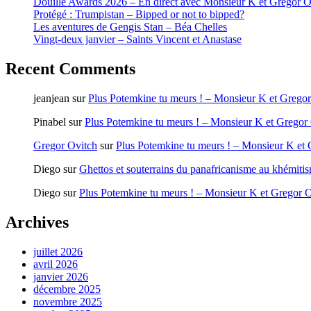
Douille Awards 2026 – En direct avec Monsieur K et Gregor O
Protégé : Trumpistan – Bipped or not to bipped?
Les aventures de Gengis Stan – Béa Chelles
Vingt-deux janvier – Saints Vincent et Anastase
Recent Comments
jeanjean
sur
Plus Potemkine tu meurs ! – Monsieur K et Grego
Pinabel
sur
Plus Potemkine tu meurs ! – Monsieur K et Gregor
Gregor Ovitch
sur
Plus Potemkine tu meurs ! – Monsieur K et
Diego
sur
Ghettos et souterrains du panafricanisme au khémiti
Diego
sur
Plus Potemkine tu meurs ! – Monsieur K et Gregor 
Archives
juillet 2026
avril 2026
janvier 2026
décembre 2025
novembre 2025