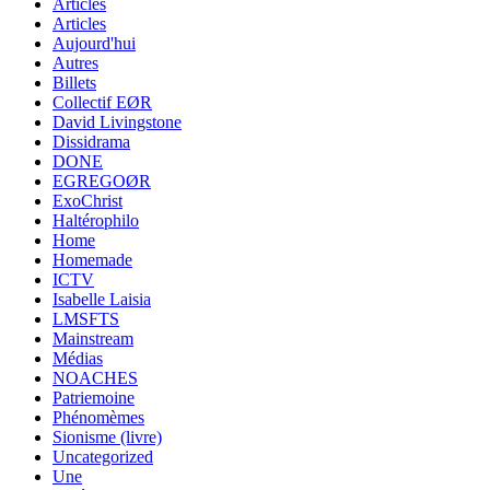
Articles
Articles
Aujourd'hui
Autres
Billets
Collectif EØR
David Livingstone
Dissidrama
DONE
EGREGOØR
ExoChrist
Haltérophilo
Home
Homemade
ICTV
Isabelle Laisia
LMSFTS
Mainstream
Médias
NOACHES
Patriemoine
Phénomèmes
Sionisme (livre)
Uncategorized
Une