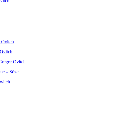
vitch
r Ovitch
 Ovitch
 Gregor Ovitch
sme – Söze
Ovitch