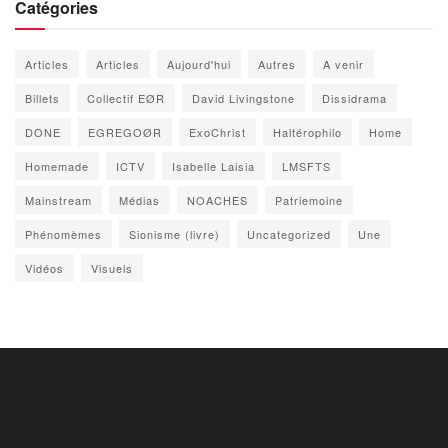
Catégories
Articles
Articles
Aujourd'hui
Autres
A venir
Billets
Collectif EØR
David Livingstone
Dissidrama
DONE
EGREGOØR
ExoChrist
Haltérophilo
Home
Homemade
ICTV
Isabelle Laisia
LMSFTS
Mainstream
Médias
NOACHES
Patriemoine
Phénomèmes
Sionisme (livre)
Uncategorized
Une
Vidéos
Visuels