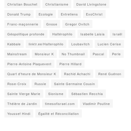
Christian Bouchet
Christianisme
David Livingstone
Donald Trump
Ecologie
Entretiens
ExoChrist
Franc-maçonnerie
Gnose
Gregor Ovitch
Géopolitique profonde
Haltérophilo
Isabelle Laisia
Israël
Kabbale
linktr.ee/Halterophilo
Loubavitch
Lucien Cerise
Mainstream
Monsieur K
No Thumbnail
Pascal
Perle
Pierre-Antoine Plaquevent
Pierre Hillard
Quart d’heure de Monsieur K
Rachid Achachi
René Guénon
Rose-Croix
Russie
Sainte Germaine Cousin
Sainte Vierge Marie
Sionisme
Sébastien Recchia
Théière de Jardin
timesofisrael.com
Vladimir Poutine
Youssef Hindi
Égalité et Réconciliation