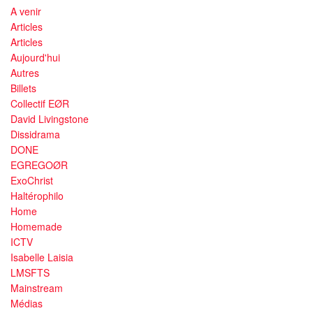
A venir
Articles
Articles
Aujourd'hui
Autres
Billets
Collectif EØR
David Livingstone
Dissidrama
DONE
EGREGOØR
ExoChrist
Haltérophilo
Home
Homemade
ICTV
Isabelle Laisia
LMSFTS
Mainstream
Médias