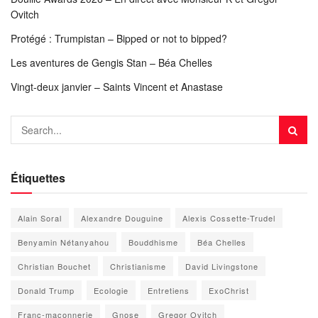
Ovitch
Protégé : Trumpistan – Bipped or not to bipped?
Les aventures de Gengis Stan – Béa Chelles
Vingt-deux janvier – Saints Vincent et Anastase
Étiquettes
Alain Soral
Alexandre Douguine
Alexis Cossette-Trudel
Benyamin Nétanyahou
Bouddhisme
Béa Chelles
Christian Bouchet
Christianisme
David Livingstone
Donald Trump
Ecologie
Entretiens
ExoChrist
Franc-maçonnerie
Gnose
Gregor Ovitch