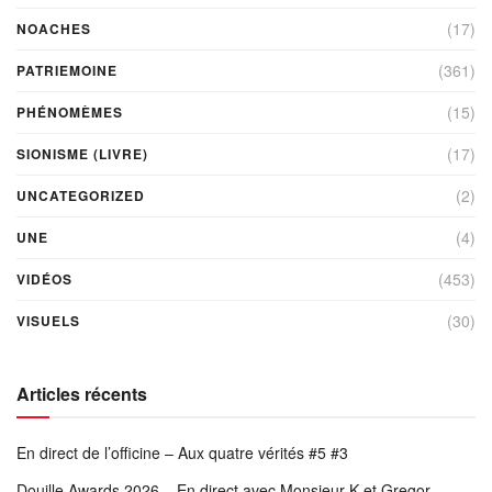
(17)
NOACHES
(361)
PATRIEMOINE
(15)
PHÉNOMÈMES
(17)
SIONISME (LIVRE)
(2)
UNCATEGORIZED
(4)
UNE
(453)
VIDÉOS
(30)
VISUELS
Articles récents
En direct de l’officine – Aux quatre vérités #5 #3
Douille Awards 2026 – En direct avec Monsieur K et Gregor