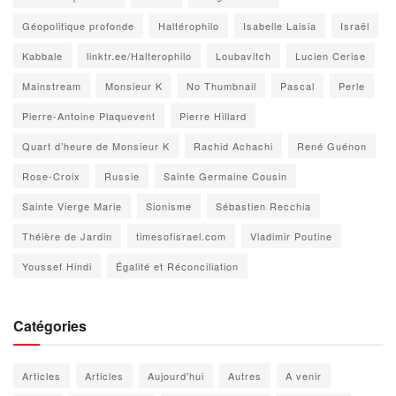
Géopolitique profonde
Haltérophilo
Isabelle Laisia
Israël
Kabbale
linktr.ee/Halterophilo
Loubavitch
Lucien Cerise
Mainstream
Monsieur K
No Thumbnail
Pascal
Perle
Pierre-Antoine Plaquevent
Pierre Hillard
Quart d’heure de Monsieur K
Rachid Achachi
René Guénon
Rose-Croix
Russie
Sainte Germaine Cousin
Sainte Vierge Marie
Sionisme
Sébastien Recchia
Théière de Jardin
timesofisrael.com
Vladimir Poutine
Youssef Hindi
Égalité et Réconciliation
Catégories
Articles
Articles
Aujourd'hui
Autres
A venir