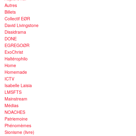
Autres
Billets
Collectif EØR
David Livingstone
Dissidrama
DONE
EGREGOØR
ExoChrist
Haltérophilo
Home
Homemade
ICTV
Isabelle Laisia
LMSFTS
Mainstream
Médias
NOACHES
Patriemoine
Phénomèmes
Sionisme (livre)