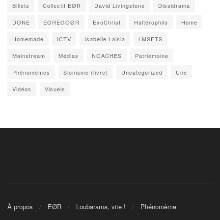
Billets
Collectif EØR
David Livingstone
Dissidrama
DONE
EGREGOØR
ExoChrist
Haltérophilo
Home
Homemade
ICTV
Isabelle Laisia
LMSFTS
Mainstream
Médias
NOACHES
Patriemoine
Phénomèmes
Sionisme (livre)
Uncategorized
Une
Vidéos
Visuels
À propos
EØR
Loubarama, vite !
Phénomème