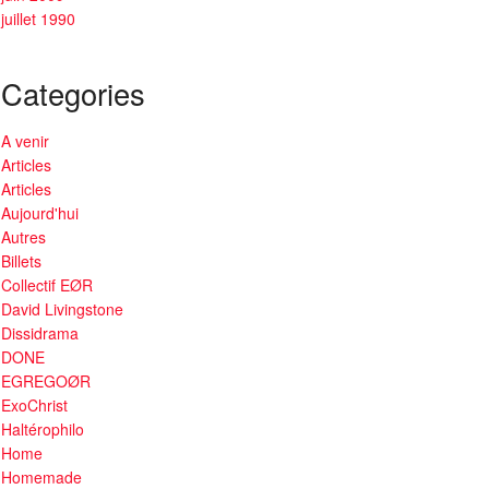
juillet 1990
Categories
A venir
Articles
Articles
Aujourd'hui
Autres
Billets
Collectif EØR
David Livingstone
Dissidrama
DONE
EGREGOØR
ExoChrist
Haltérophilo
Home
Homemade