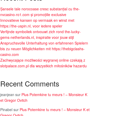
Șansele tale norocoase cresc substanțial cu the-
nvcasino-ro1.com și promoțiile exclusive
Innovatieve kansen op vermaak en winst met
https://the-uspin.nl, voor iedere speler
Verfijnde symboliek ontvouwt zich rond the-lucky-
gems-netherlands.nl, inspiratie voor jouw stijl
Anspruchsvolle Unterhaltung von erfahrenen Spielern
bis zu neuen Möglichkeiten mit https://thebigclashs-
casino.com
Zachwycające możliwości wygranej online czekają z
slotpalace.com.pl dla wszystkich miłośników hazardu
Recent Comments
jeanjean
sur
Plus Potemkine tu meurs ! – Monsieur K
et Gregor Ovitch
Pinabel
sur
Plus Potemkine tu meurs ! – Monsieur K et
Gregor Ovitch