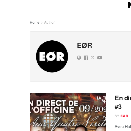
Home
Author
EØR
En di
#3
BY
EØR
Avec Hal