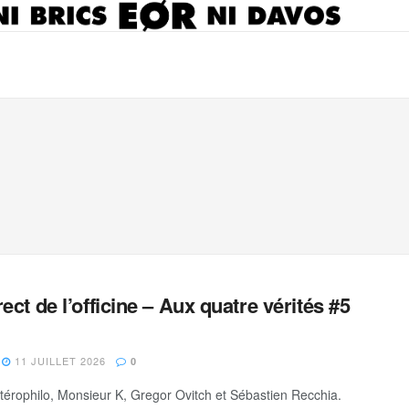
rect de l’officine – Aux quatre vérités #5
11 JUILLET 2026
0
térophilo, Monsieur K, Gregor Ovitch et Sébastien Recchia.