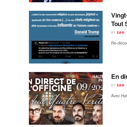
Vingt
Tout 
BY
EØR
Re-décou
En di
BY
EØR
Avec Hal