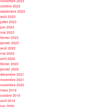
novembre 2023
octobre 2023
septembre 2023
août 2023
juillet 2023
juin 2023
mai 2023
février 2023
janvier 2023
août 2022
mai 2022
avril 2022
février 2022
janvier 2022
décembre 2021
novembre 2021
novembre 2020
mars 2019
octobre 2015
avril 2014
juin 2009