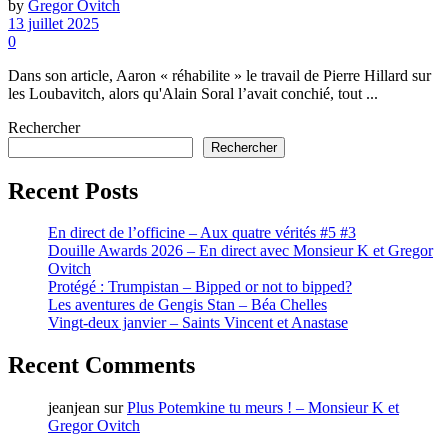
by
Gregor Ovitch
13 juillet 2025
0
Dans son article, Aaron « réhabilite » le travail de Pierre Hillard sur
les Loubavitch, alors qu'Alain Soral l’avait conchié, tout ...
Rechercher
Rechercher
Recent Posts
En direct de l’officine – Aux quatre vérités #5 #3
Douille Awards 2026 – En direct avec Monsieur K et Gregor
Ovitch
Protégé : Trumpistan – Bipped or not to bipped?
Les aventures de Gengis Stan – Béa Chelles
Vingt-deux janvier – Saints Vincent et Anastase
Recent Comments
jeanjean
sur
Plus Potemkine tu meurs ! – Monsieur K et
Gregor Ovitch