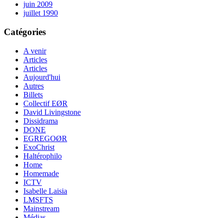
juin 2009
juillet 1990
Catégories
A venir
Articles
Articles
Aujourd'hui
Autres
Billets
Collectif EØR
David Livingstone
Dissidrama
DONE
EGREGOØR
ExoChrist
Haltérophilo
Home
Homemade
ICTV
Isabelle Laisia
LMSFTS
Mainstream
Médias