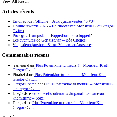
View All Result
Articles récents
En direct de l’officine – Aux quatre vérités #5 #3
Douille Awards 2026 – En direct avec Monsieur K et Gregor
Ovitch
Protégé : Trumpistan – Bipped or not to bipped?
Les aventures de Gengis Stan – Béa Chelles
Vingt-deux janvier – Saints Vincent et Anastase
Commentaires récents
jeanjean
dans
Plus Potemkine tu meurs ! – Monsieur K et
Gregor Ovitch
Pinabel
dans
Plus Potemkine tu meurs ! – Monsieur K et
Gregor Ovitch
Gregor Ovitch
dans
Plus Potemkine tu meurs ! – Monsieur K
et Gregor Ovitch
Diego
dans
Ghettos et souterrains du panafricanisme au
khémitisme – Söze
Diego
dans
Plus Potemkine tu meurs ! – Monsieur K et
Gregor Ovitch