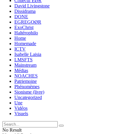
Collectif EØR
David Livingstone
Dissidrama
DONE
EGREGOØR
ExoChrist
Haltérophilo
Home
Homemade
ICTV
Isabelle Laisia
LMSFTS
Mainstream
Médias
NOACHES
Patriemoine
Phénomèmes
Sionisme (livre)
Uncategorized
Une
Vidéos
Visuels
No Result