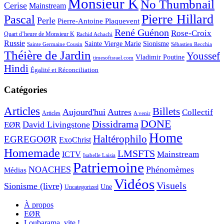
Monsieur K
No Thumbnail
Cerise
Mainstream
Pierre Hillard
Pascal
Perle
Pierre-Antoine Plaquevent
René Guénon
Rose-Croix
Quart d’heure de Monsieur K
Rachid Achachi
Russie
Sainte Vierge Marie
Sionisme
Sainte Germaine Cousin
Sébastien Recchia
Théière de Jardin
Youssef
Vladimir Poutine
timesofisrael.com
Hindi
Égalité et Réconciliation
Catégories
Articles
Billets
Aujourd'hui
Autres
Collectif
Articles
A venir
DONE
Dissidrama
David Livingstone
EØR
Home
Haltérophilo
EGREGOØR
ExoChrist
Homemade
LMSFTS
Mainstream
ICTV
Isabelle Laisia
Patriemoine
NOACHES
Phénomèmes
Médias
Vidéos
Visuels
Sionisme (livre)
Une
Uncategorized
À propos
EØR
Loubarama, vite !