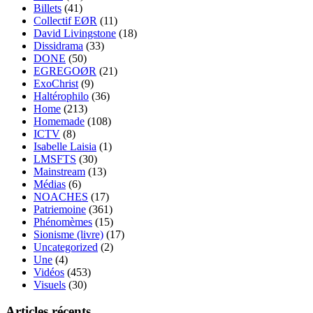
Billets
(41)
Collectif EØR
(11)
David Livingstone
(18)
Dissidrama
(33)
DONE
(50)
EGREGOØR
(21)
ExoChrist
(9)
Haltérophilo
(36)
Home
(213)
Homemade
(108)
ICTV
(8)
Isabelle Laisia
(1)
LMSFTS
(30)
Mainstream
(13)
Médias
(6)
NOACHES
(17)
Patriemoine
(361)
Phénomèmes
(15)
Sionisme (livre)
(17)
Uncategorized
(2)
Une
(4)
Vidéos
(453)
Visuels
(30)
Articles récents