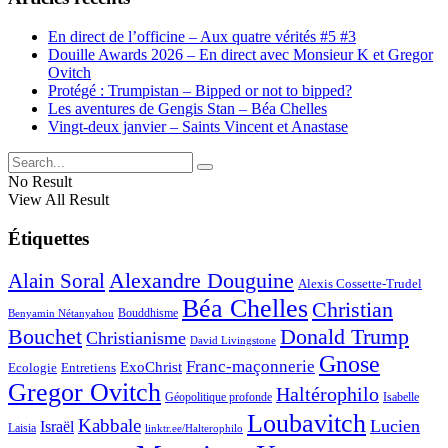
En direct de l’officine – Aux quatre vérités #5 #3
Douille Awards 2026 – En direct avec Monsieur K et Gregor
Ovitch
Protégé : Trumpistan – Bipped or not to bipped?
Les aventures de Gengis Stan – Béa Chelles
Vingt-deux janvier – Saints Vincent et Anastase
No Result
View All Result
Étiquettes
Alexandre Douguine
Alain Soral
Alexis Cossette-Trudel
Béa Chelles
Christian
Bouddhisme
Benyamin Nétanyahou
Bouchet
Donald Trump
Christianisme
David Livingstone
Gnose
Franc-maçonnerie
ExoChrist
Ecologie
Entretiens
Gregor Ovitch
Haltérophilo
Géopolitique profonde
Isabelle
Loubavitch
Kabbale
Lucien
Israël
Laisia
linktr.ee/Halterophilo