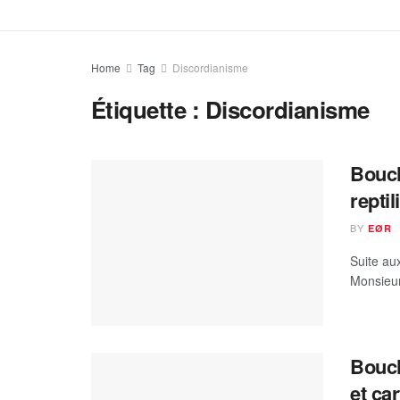
Home
Tag
Discordianisme
Étiquette :
Discordianisme
Bouch
reptil
BY
EØR
Suite au
Monsieur 
Bouch
et ca