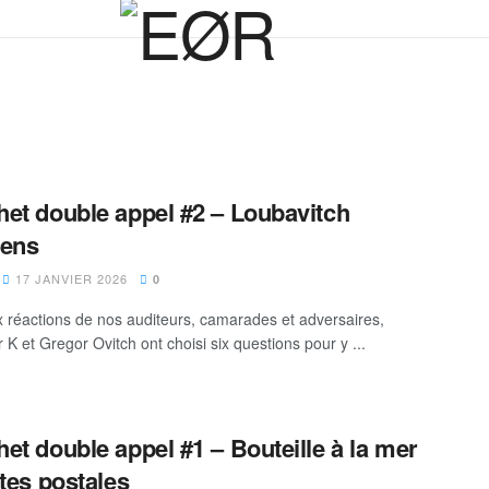
et double appel #2 – Loubavitch
iens
17 JANVIER 2026
0
x réactions de nos auditeurs, camarades et adversaires,
K et Gregor Ovitch ont choisi six questions pour y ...
et double appel #1 – Bouteille à la mer
rtes postales